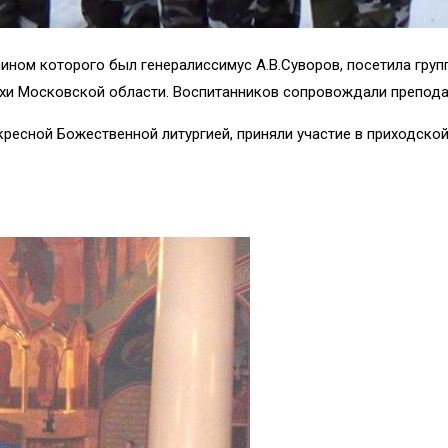
нином которого был генералиссимус А.В.Суворов, посетила гру
ихи Московской области. Воспитанников сопровождали препода
кресной Божественной литургией, приняли участие в приходско