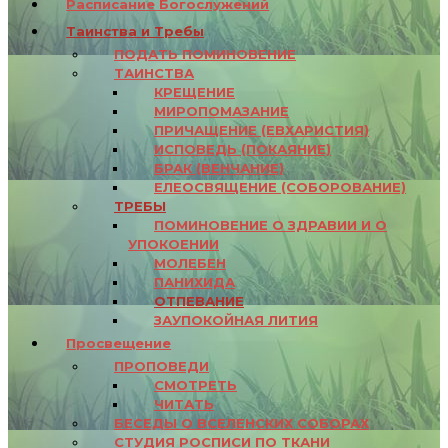
Расписание Богослужений
Таинства и Требы
ПОДАТЬ ПОМИНОВЕНИЕ
ТАИНСТВА
КРЕЩЕНИЕ
МИРОПОМАЗАНИЕ
ПРИЧАЩЕНИЕ (ЕВХАРИСТИЯ)
ИСПОВЕДЬ (ПОКАЯНИЕ)
БРАК (ВЕНЧАНИЕ)
ЕЛЕОСВЯЩЕНИЕ (СОБОРОВАНИЕ)
ТРЕБЫ
ПОМИНОВЕНИЕ О ЗДРАВИИ И О
УПОКОЕНИИ
МОЛЕБЕН
ПАНИХИДА
ОТПЕВАНИЕ
ЗАУПОКОЙНАЯ ЛИТИЯ
Просвещение
ПРОПОВЕДИ
СМОТРЕТЬ
ЧИТАТЬ
БЕСЕДЫ О ВСЕЛЕНСКИХ СОБОРАХ
СТУДИЯ РОСПИСИ ПО ТКАНИ