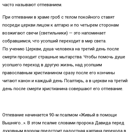
часто называют отпеванием.
При отпевании в храме гроб с телом покойного ставят
посреди церкви лицом к алтарю и по четырем сторонам
возжигают свечи (светильники) — это напоминает
собравшимся, что усопший переходит в мир света.
По учению Церкви, душа человека на третий день после
смерти проходит страшные мытарства. Чтобы помочь душе
усопшего переход в другую жизнь, над усопшим
православным христианином сразу после его кончины
читают канон и каждый день Псалтирь, а в церкви на третий
день после смерти христианина совершают его отпевание.
Отпевание начинается 90-м псалмом «Живый в помощи
Вышняго…». В этом псалме словами пророка Давида перед
духовным взором предстоит радостная картина перехода в