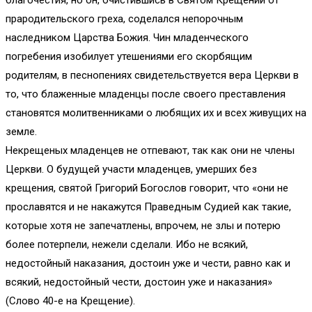
благочестия, но он, очистившись в Святом Крещении от
прародительского греха, соделался непорочным
наследником Царства Божия. Чин младенческого
погребения изобилует утешениями его скорбящим
родителям, в песнопениях свидетельствуется вера Церкви в
то, что блаженные младенцы после своего преставления
становятся молитвенниками о любящих их и всех живущих на
земле.
Некрещеных младенцев не отпевают, так как они не члены
Церкви. О будущей участи младенцев, умерших без
крещения, святой Григорий Богослов говорит, что «они не
прославятся и не накажутся Праведным Судией как такие,
которые хотя не запечатлены, впрочем, не злы и потерю
более потерпели, нежели сделали. Ибо не всякий,
недостойный наказания, достоин уже и чести, равно как и
всякий, недостойный чести, достоин уже и наказания»
(Слово 40-е на Крещение).