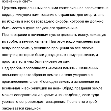
жизненный свет».
Церковь прощальными песнями хочет сильнее запечатлеть в
сердце живущих памятование о страшном дне смерти, а не
возбудить в нас безотрадную скорбь, которой не должно
быть места в душе верующего христианина.
При прощании с почившим нужно целовать икону, лежащую
во гробе, и венчик на челе. При этом надо мысленно или
вслух попросить у усопшего прощения за все плохие
поступки, которые были допущены к нему при жизни, и
простить то, в чем был виновен он сам.
Над гробом возглашается «Вечная память». Священник
посыпает крестообразно землю на тело умершего с
произнесением слов: «Господня земля, и исполнение ея,
вселенная, и вси живущии на ней». Обряд предания земле
может совершаться и в храме и на кладбище, если туда
усопшего сопровождает священник. После этого гроб
закрывается крышкой.