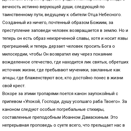
вечность истинно верующей души, следующей по
таинственному пути, ведущему к обители Отца Небесного.
Созданный из ничего, почтенный образом Божиим, за
преступление заповеди человек возвращается в землю. Но и
теперь он есть образ неизреченной славы, хотя и носит язвы
прегрешений; и теперь дерзает человек просить Бога о
милосердии, чтобы Он возвратил ему через покаяние
вожделенное отечество, где находится лик святых, обретших
источник жизни, где пребывают мученики, закланные как
агнцы, где блаженствуют все, кто достойно понес в жизни
свой крест.
Вскоре за этими тропарями поется канон заупокойный с
припевом «Упокой, Господи, душу усопшаго раба Твоего». За
каноном следуют особые погребальные стихиры,
составленные преподобным Иоанном Дамаскиным. Это
непрерывная проповедь о суете всего, что прельщает нас в