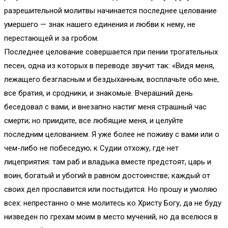
разрешительной молитвы начинается последнее целование
умершего — знак нашего единения и любви к нему, не
перестающей и за гробом.
Последнее целование совершается при пении трогательных
песен, одна из которых в переводе звучит так: «Видя меня,
лежащего безгласным и бездыханным, восплачьте обо мне,
все братия, и сродники, и знакомые. Вчерашний день
беседовал с вами, и внезапно настиг меня страшный час
смерти; но приидите, все любящие меня, и целуйте
последним целованием. Я уже более не поживу с вами или о
чем-либо не побеседую; к Судии отхожу, где нет
лицеприятия: там раб и владыка вместе предстоят, царь и
воин, богатый и убогий в равном достоинстве; каждый от
своих дел прославится или постыдится. Но прошу и умоляю
всех: непрестанно о мне молитесь ко Христу Богу, да не буду
низведен по грехам моим в место мучений, но да вселюся в