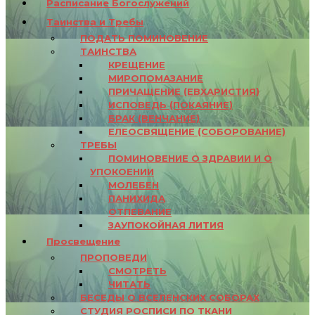
Расписание Богослужений
Таинства и Требы
ПОДАТЬ ПОМИНОВЕНИЕ
ТАИНСТВА
КРЕЩЕНИЕ
МИРОПОМАЗАНИЕ
ПРИЧАЩЕНИЕ (ЕВХАРИСТИЯ)
ИСПОВЕДЬ (ПОКАЯНИЕ)
БРАК (ВЕНЧАНИЕ)
ЕЛЕОСВЯЩЕНИЕ (СОБОРОВАНИЕ)
ТРЕБЫ
ПОМИНОВЕНИЕ О ЗДРАВИИ И О
УПОКОЕНИИ
МОЛЕБЕН
ПАНИХИДА
ОТПЕВАНИЕ
ЗАУПОКОЙНАЯ ЛИТИЯ
Просвещение
ПРОПОВЕДИ
СМОТРЕТЬ
ЧИТАТЬ
БЕСЕДЫ О ВСЕЛЕНСКИХ СОБОРАХ
СТУДИЯ РОСПИСИ ПО ТКАНИ