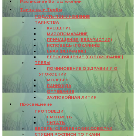
Расписание Богослужений
Таинства и Требы
ПОДАТЬ ПОМИНОВЕНИЕ
ТАИНСТВА
КРЕЩЕНИЕ
МИРОПОМАЗАНИЕ
ПРИЧАЩЕНИЕ (ЕВХАРИСТИЯ)
ИСПОВЕДЬ (ПОКАЯНИЕ)
БРАК (ВЕНЧАНИЕ)
ЕЛЕОСВЯЩЕНИЕ (СОБОРОВАНИЕ)
ТРЕБЫ
ПОМИНОВЕНИЕ О ЗДРАВИИ И О
УПОКОЕНИИ
МОЛЕБЕН
ПАНИХИДА
ОТПЕВАНИЕ
ЗАУПОКОЙНАЯ ЛИТИЯ
Просвещение
ПРОПОВЕДИ
СМОТРЕТЬ
ЧИТАТЬ
БЕСЕДЫ О ВСЕЛЕНСКИХ СОБОРАХ
СТУДИЯ РОСПИСИ ПО ТКАНИ