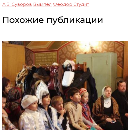
А.В. Суворов
Вымпел
Феодор Студит
Похожие публикации