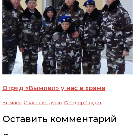
Отряд «Вымпел» у нас в храме
Вымпел
Спасение души
Феодор Студит
,
,
Оставить комментарий