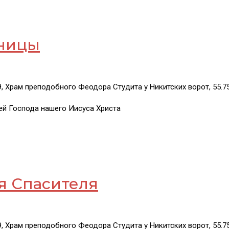
аницы
29, Храм преподобного Феодора Студита у Никитских ворот,
55.7
й Господа нашего Иисуса Христа
я Спасителя
29, Храм преподобного Феодора Студита у Никитских ворот,
55.7