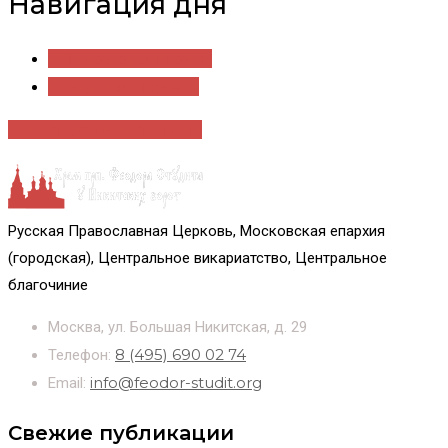
Навигация дня
«
Предыдущий день
Следующий день
»
+ Экспорт мероприятий
Русская Православная Церковь, Московская епархия
(городская), Центральное викариатство, Центральное
благочиние
Москва, ул. Большая Никитская, д. 29
8 (495) 690 02 74
Телефон:
info@feodor-studit.org
Email:
Свежие публикации