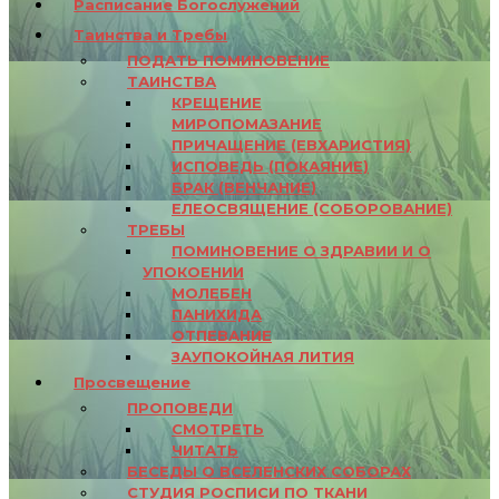
Расписание Богослужений
Таинства и Требы
ПОДАТЬ ПОМИНОВЕНИЕ
ТАИНСТВА
КРЕЩЕНИЕ
МИРОПОМАЗАНИЕ
ПРИЧАЩЕНИЕ (ЕВХАРИСТИЯ)
ИСПОВЕДЬ (ПОКАЯНИЕ)
БРАК (ВЕНЧАНИЕ)
ЕЛЕОСВЯЩЕНИЕ (СОБОРОВАНИЕ)
ТРЕБЫ
ПОМИНОВЕНИЕ О ЗДРАВИИ И О
УПОКОЕНИИ
МОЛЕБЕН
ПАНИХИДА
ОТПЕВАНИЕ
ЗАУПОКОЙНАЯ ЛИТИЯ
Просвещение
ПРОПОВЕДИ
СМОТРЕТЬ
ЧИТАТЬ
БЕСЕДЫ О ВСЕЛЕНСКИХ СОБОРАХ
СТУДИЯ РОСПИСИ ПО ТКАНИ